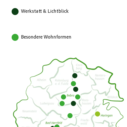
Werkstatt & Lichtblick
Besondere Wohnformen
1
2
3
5
4
10
12
11
6
8