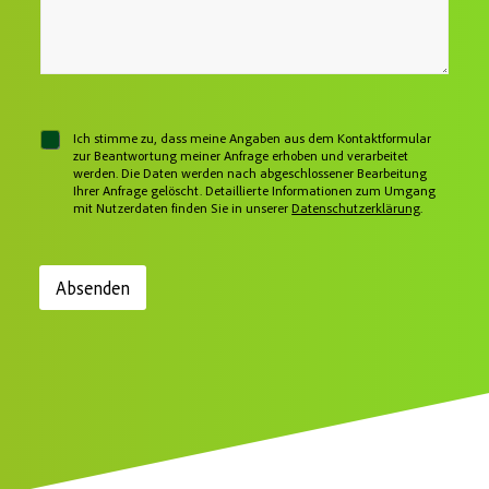
e
o
s
N
n
s
a
n
e
c
u
*
h
m
r
m
i
e
c
r
C
Ich stimme zu, dass meine Angaben aus dem Kontaktformular
h
h
zur Beantwortung meiner Anfrage erhoben und verarbeitet
t
werden. Die Daten werden nach abgeschlossener Bearbeitung
e
Ihrer Anfrage gelöscht. Detaillierte Informationen zum Umgang
c
mit Nutzerdaten finden Sie in unserer
Datenschutzerklärung
.
k
b
o
x
Absenden
e
n
*