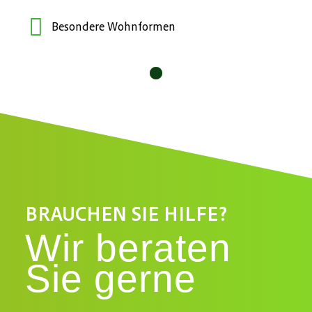
Besondere Wohnformen
10
11
12
1
2
3
4
5
6
7
8
9
BRAUCHEN SIE HILFE?
Wir beraten
Sie gerne