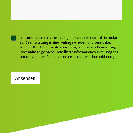
e
T
o
s
N
e
n
s
a
x
n
e
c
t
u
*
h
T
m
r
e
m
i
l
e
c
e
r
C
Ich stimme zu, dass meine Angaben aus dem Kontaktformular
h
f
h
zur Beantwortung meiner Anfrage erhoben und verarbeitet
t
o
werden. Die Daten werden nach abgeschlossener Bearbeitung
e
n
Ihrer Anfrage gelöscht. Detaillierte Informationen zum Umgang
c
n
mit Nutzerdaten finden Sie in unserer
Datenschutzerklärung
.
u
k
m
b
m
o
e
x
r
Absenden
e
n
*