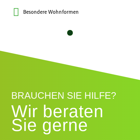
Besondere Wohnformen
10
11
12
1
2
3
4
5
6
7
8
9
BRAUCHEN SIE HILFE?
Wir beraten
Sie gerne