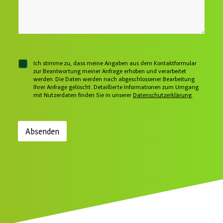
e
o
s
N
n
s
a
n
e
c
u
*
h
m
r
m
i
e
c
r
C
Ich stimme zu, dass meine Angaben aus dem Kontaktformular
h
h
zur Beantwortung meiner Anfrage erhoben und verarbeitet
t
werden. Die Daten werden nach abgeschlossener Bearbeitung
e
Ihrer Anfrage gelöscht. Detaillierte Informationen zum Umgang
c
mit Nutzerdaten finden Sie in unserer
Datenschutzerklärung
.
k
b
o
x
Absenden
e
n
*