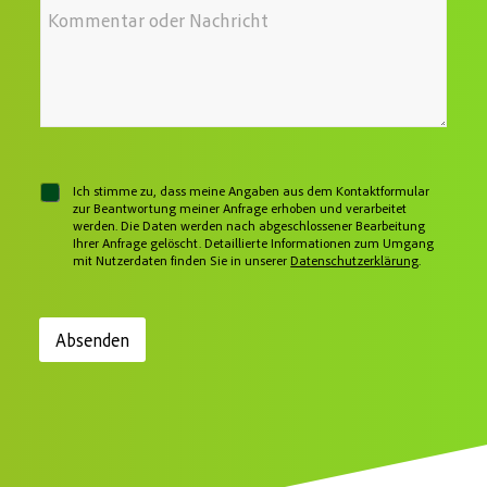
I
l
d
e
h
e
r
?
r
f
e
S
e
o
s
i
N
n
s
e
a
n
e
c
u
*
h
m
r
m
i
e
c
r
C
Ich stimme zu, dass meine Angaben aus dem Kontaktformular
h
h
zur Beantwortung meiner Anfrage erhoben und verarbeitet
t
werden. Die Daten werden nach abgeschlossener Bearbeitung
e
Ihrer Anfrage gelöscht. Detaillierte Informationen zum Umgang
c
mit Nutzerdaten finden Sie in unserer
Datenschutzerklärung
.
k
b
o
x
Absenden
e
n
*