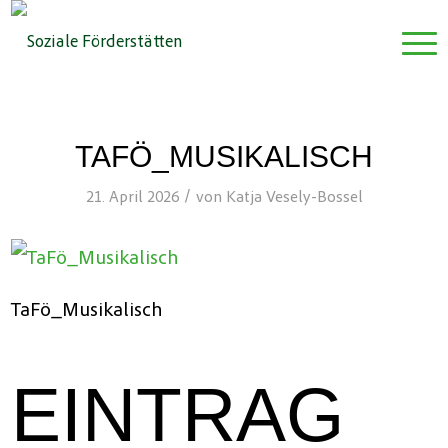
TAFÖ_MUSIKALISCH
/
21. April 2026
von
Katja Vesely-Bossel
TaFö_Musikalisch
EINTRAG