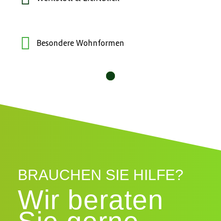
Besondere Wohnformen
10
11
12
1
2
3
4
5
6
7
8
9
BRAUCHEN SIE HILFE?
Wir beraten