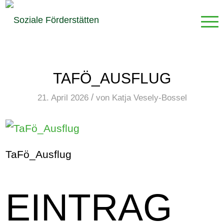
TAFÖ_AUSFLUG
/
21. April 2026
von
Katja Vesely-Bossel
TaFö_Ausflug
EINTRAG