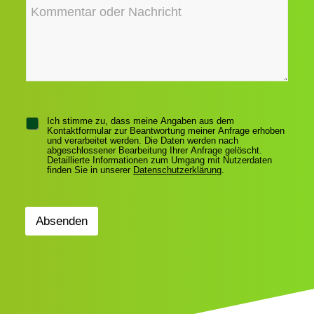
I
e
h
e
h
f
r
s
r
o
e
s
e
n
C
e
N
n
h
*
a
u
e
c
m
c
h
m
k
r
e
b
i
r
o
c
x
h
e
C
t
Ich stimme zu, dass meine Angaben aus dem
n
Kontaktformular zur Beantwortung meiner Anfrage erhoben
h
und verarbeitet werden. Die Daten werden nach
e
abgeschlossener Bearbeitung Ihrer Anfrage gelöscht.
c
Detaillierte Informationen zum Umgang mit Nutzerdaten
finden Sie in unserer
Datenschutzerklärung
.
k
b
o
x
Absenden
e
n
*