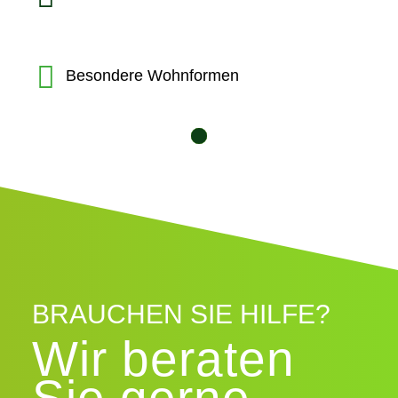
Besondere Wohnformen
10
12
11
1
2
3
4
5
6
7
8
9
BRAUCHEN SIE HILFE?
Wir beraten