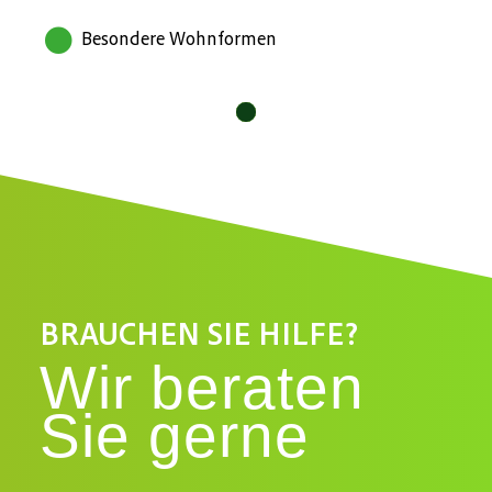
Besondere Wohnformen
10
11
12
1
2
3
4
5
6
7
8
9
BRAUCHEN SIE HILFE?
Wir beraten
Sie gerne