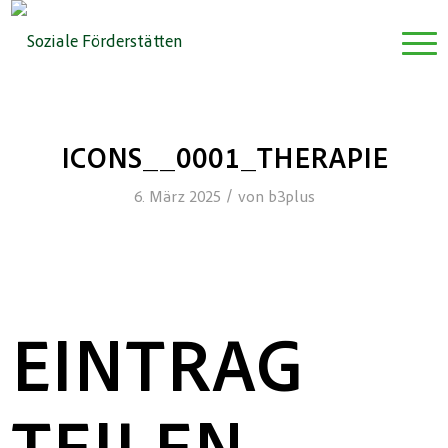
ICONS__0001_THERAPIE
/
6. März 2025
von
b3plus
EINTRAG
TEILEN