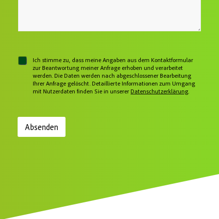
o
s
h
N
n
s
e
a
n
e
n
c
u
*
h
m
r
m
i
e
c
r
C
Ich stimme zu, dass meine Angaben aus dem Kontaktformular
h
h
zur Beantwortung meiner Anfrage erhoben und verarbeitet
t
werden. Die Daten werden nach abgeschlossener Bearbeitung
e
Ihrer Anfrage gelöscht. Detaillierte Informationen zum Umgang
c
mit Nutzerdaten finden Sie in unserer
Datenschutzerklärung
.
k
b
o
x
Absenden
e
n
*