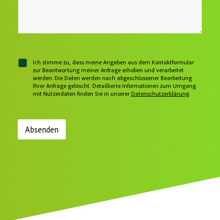
e
r
o
s
N
i
n
s
a
c
n
e
c
h
u
*
h
t
m
r
W
m
i
o
e
c
b
r
C
Ich stimme zu, dass meine Angaben aus dem Kontaktformular
h
e
h
zur Beantwortung meiner Anfrage erhoben und verarbeitet
t
i
werden. Die Daten werden nach abgeschlossener Bearbeitung
e
E
Ihrer Anfrage gelöscht. Detaillierte Informationen zum Umgang
c
i
mit Nutzerdaten finden Sie in unserer
Datenschutzerklärung
.
n
k
z
b
e
o
i
x
l
Absenden
e
i
n
g
e
*
r