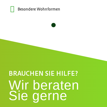
Besondere Wohnformen
10
11
12
1
2
3
4
5
6
7
8
9
BRAUCHEN SIE HILFE?
Wir beraten
Sie gerne