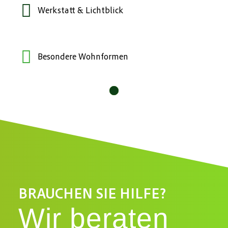
Werkstatt & Lichtblick
Besondere Wohnformen
10
11
12
1
2
3
4
5
6
7
8
9
BRAUCHEN SIE HILFE?
Wir beraten