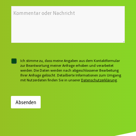
-
*
e
A
*
I
l
d
h
e
r
r
f
e
e
o
s
N
n
s
a
n
e
c
u
*
h
m
r
m
i
e
I
c
r
C
Ich stimme zu, dass meine Angaben aus dem Kontaktformular
h
h
h
zur Beantwortung meiner Anfrage erhoben und verarbeitet
r
t
werden. Die Daten werden nach abgeschlossener Bearbeitung
e
e
Ihrer Anfrage gelöscht. Detaillierte Informationen zum Umgang
L
c
mit Nutzerdaten finden Sie in unserer
Datenschutzerklärung
.
a
k
y
b
o
o
u
x
t
Absenden
W
e
o
n
b
e
*
i