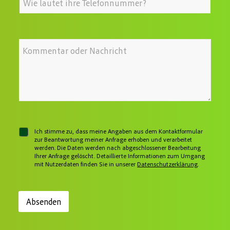
h
a
x
f
r
i
t
e
e
l
?
T
-
*
S
e
A
*
I
i
l
d
h
e
e
r
r
I
f
e
e
h
o
s
N
r
n
s
a
e
n
e
c
I
u
*
h
h
m
r
r
m
i
e
e
c
r
C
Ich stimme zu, dass meine Angaben aus dem Kontaktformular
h
h
zur Beantwortung meiner Anfrage erhoben und verarbeitet
t
werden. Die Daten werden nach abgeschlossener Bearbeitung
e
Ihrer Anfrage gelöscht. Detaillierte Informationen zum Umgang
c
mit Nutzerdaten finden Sie in unserer
Datenschutzerklärung
.
k
b
o
x
Absenden
e
n