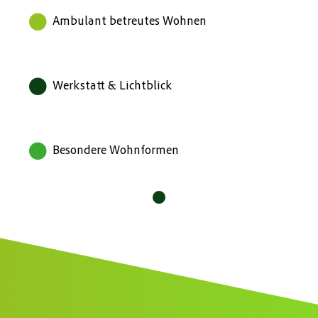
Ambulant betreutes Wohnen
Werkstatt & Lichtblick
Besondere Wohnformen
10
11
12
1
2
3
4
5
6
7
8
9