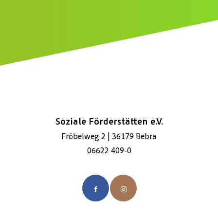
*
Soziale Förderstätten e.V.
Fröbelweg 2 | 36179 Bebra
06622 409-0