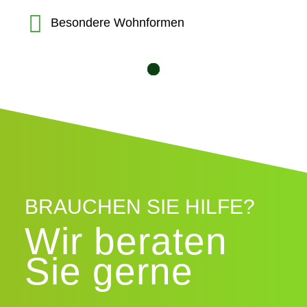
Besondere Wohnformen
10
12
11
1
2
3
4
5
6
7
8
9
BRAUCHEN SIE HILFE?
Wir beraten
Sie gerne