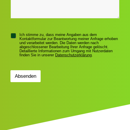
e
N
n
*
a
u
c
m
h
m
r
e
i
r
c
h
C
t
Ich stimme zu, dass meine Angaben aus dem
Kontaktformular zur Beantwortung meiner Anfrage erhoben
h
und verarbeitet werden. Die Daten werden nach
e
abgeschlossener Bearbeitung Ihrer Anfrage gelöscht.
c
Detaillierte Informationen zum Umgang mit Nutzerdaten
finden Sie in unserer
Datenschutzerklärung
.
k
b
o
x
Absenden
e
n
*