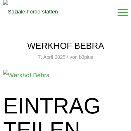
WERKHOF BEBRA
/
7. April 2025
von
b3plus
EINTRAG
TEILEN