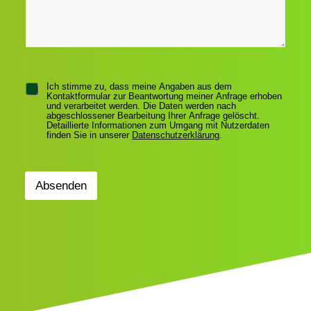
n
e
N
n
*
a
u
c
m
h
m
r
e
i
r
c
h
C
t
Ich stimme zu, dass meine Angaben aus dem
Kontaktformular zur Beantwortung meiner Anfrage erhoben
h
und verarbeitet werden. Die Daten werden nach
e
abgeschlossener Bearbeitung Ihrer Anfrage gelöscht.
c
Detaillierte Informationen zum Umgang mit Nutzerdaten
finden Sie in unserer
Datenschutzerklärung
.
k
b
o
x
Absenden
e
n
*