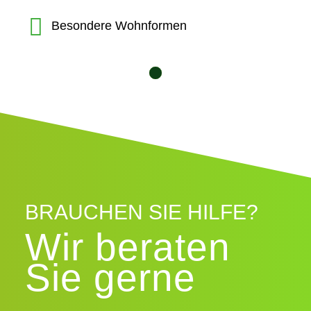
Besondere Wohnformen
10
12
11
1
2
3
4
5
6
7
8
9
BRAUCHEN SIE HILFE?
Wir beraten
Sie gerne