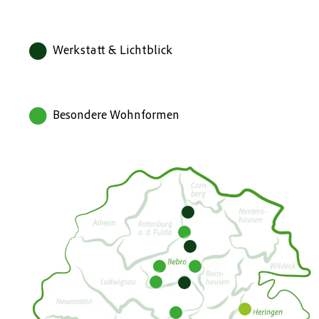
Werkstatt & Lichtblick
Besondere Wohnformen
1
2
3
5
4
10
12
11
6