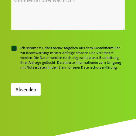
h
M
e
r
r
a
f
e
e
i
o
s
N
l
n
s
a
-
n
e
c
A
u
*
h
d
m
r
r
m
i
e
e
c
s
r
C
Ich stimme zu, dass meine Angaben aus dem Kontaktformular
h
s
h
zur Beantwortung meiner Anfrage erhoben und verarbeitet
t
e
werden. Die Daten werden nach abgeschlossener Bearbeitung
e
T
Ihrer Anfrage gelöscht. Detaillierte Informationen zum Umgang
c
e
mit Nutzerdaten finden Sie in unserer
Datenschutzerklärung
.
l
k
e
b
f
o
o
x
n
Absenden
e
n
n
u
m
*
m
e
r
*