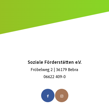
*
Soziale Förderstätten e.V.
Fröbelweg 2 | 36179 Bebra
06622 409-0