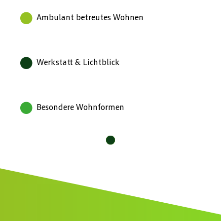
Ambulant betreutes Wohnen
Werkstatt & Lichtblick
Besondere Wohnformen
10
11
12
1
2
3
4
5
6
7
8
9