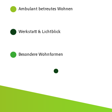
Ambulant betreutes Wohnen
Werkstatt & Lichtblick
Besondere Wohnformen
10
11
12
1
2
3
4
5
6
7
8
9