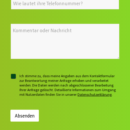
u
e
l
h
a
c
x
f
r
i
h
t
e
e
l
e
?
T
-
n
*
e
A
b
*
I
l
d
r
h
e
r
a
r
f
e
u
e
o
s
c
N
n
s
h
a
n
e
e
c
u
*
n
h
m
r
m
i
e
c
r
C
Ich stimme zu, dass meine Angaben aus dem Kontaktformular
h
h
zur Beantwortung meiner Anfrage erhoben und verarbeitet
t
werden. Die Daten werden nach abgeschlossener Bearbeitung
e
Ihrer Anfrage gelöscht. Detaillierte Informationen zum Umgang
c
mit Nutzerdaten finden Sie in unserer
Datenschutzerklärung
.
k
b
o
x
Absenden
e
n