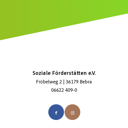
*
Soziale Förderstätten e.V.
Fröbelweg 2 | 36179 Bebra
06622 409-0