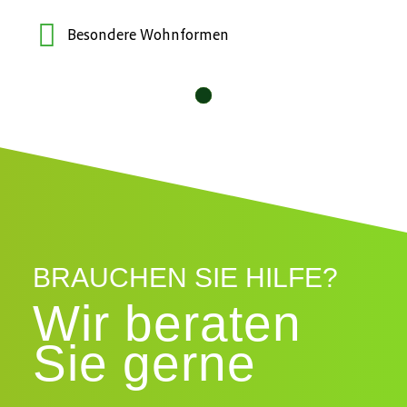
Besondere Wohnformen
10
11
12
1
2
3
4
5
6
7
8
9
BRAUCHEN SIE HILFE?
Wir beraten
Sie gerne