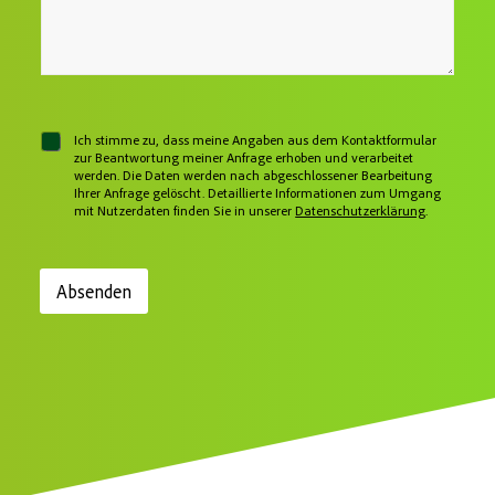
e
o
s
e
N
n
s
n
a
n
e
S
c
u
*
i
h
m
e
r
m
i
e
c
r
C
Ich stimme zu, dass meine Angaben aus dem Kontaktformular
h
h
zur Beantwortung meiner Anfrage erhoben und verarbeitet
t
werden. Die Daten werden nach abgeschlossener Bearbeitung
e
Ihrer Anfrage gelöscht. Detaillierte Informationen zum Umgang
c
mit Nutzerdaten finden Sie in unserer
Datenschutzerklärung
.
k
b
o
x
Absenden
e
n
*