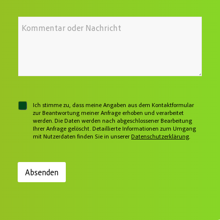
?
T
-
*
e
A
*
I
l
d
h
e
r
r
f
e
e
o
s
N
n
s
a
n
e
c
u
*
h
m
r
m
i
e
c
r
C
Ich stimme zu, dass meine Angaben aus dem Kontaktformular
h
h
zur Beantwortung meiner Anfrage erhoben und verarbeitet
t
werden. Die Daten werden nach abgeschlossener Bearbeitung
e
Ihrer Anfrage gelöscht. Detaillierte Informationen zum Umgang
c
mit Nutzerdaten finden Sie in unserer
Datenschutzerklärung
.
k
b
o
x
Absenden
e
n
*