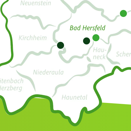
6
8
7
9