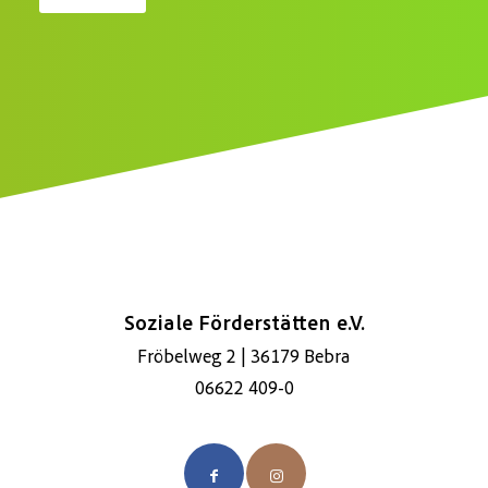
e
n
*
Soziale Förderstätten e.V.
Fröbelweg 2 | 36179 Bebra
06622 409-0