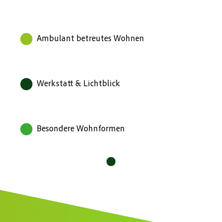
Ambulant betreutes Wohnen
Werkstatt & Lichtblick
Besondere Wohnformen
10
11
12
1
2
3
4
5
6
7
8
9